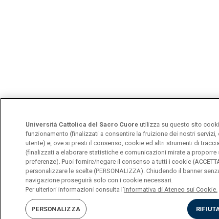
Università Cattolica del Sacro Cuore
utilizza su questo sito cooki
funzionamento (finalizzati a consentire la fruizione dei nostri servizi,
utente) e, ove si presti il consenso, cookie ed altri strumenti di tracc
(finalizzati a elaborare statistiche e comunicazioni mirate a proporre s
preferenze). Puoi fornire/negare il consenso a tutti i cookie (ACCET
personalizzare le scelte (PERSONALIZZA). Chiudendo il banner senza 
navigazione proseguirà solo con i cookie necessari.
Per ulteriori informazioni consulta l'
informativa di Ateneo sui Cookie.
PERSONALIZZA
RIFIUT