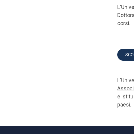
L'Unive
Dottora
corsi.
SCO
L'Unive
Associ
e istit
paesi.