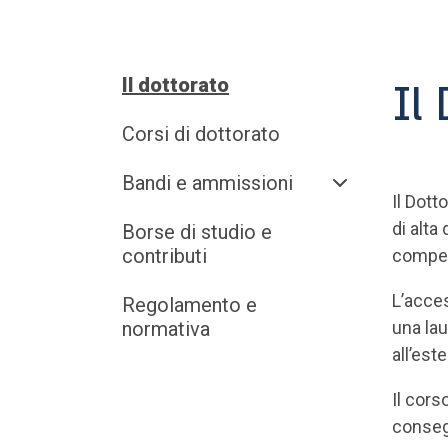
Il
Il dottorato
Corsi di dottorato
Bandi e ammissioni
Il Dott
di alta
Borse di studio e
contributi
compete
L’acces
Regolamento e
normativa
una lau
all’est
Il cors
consegu