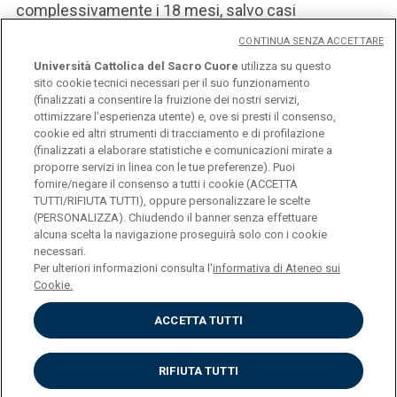
complessivamente i 18 mesi, salvo casi
specifici previsti dalla normativa vigente.
CONTINUA SENZA ACCETTARE
Università Cattolica del Sacro Cuore
utilizza su questo
sito cookie tecnici necessari per il suo funzionamento
(finalizzati a consentire la fruizione dei nostri servizi,
ottimizzare l'esperienza utente) e, ove si presti il consenso,
cookie ed altri strumenti di tracciamento e di profilazione
(finalizzati a elaborare statistiche e comunicazioni mirate a
proporre servizi in linea con le tue preferenze). Puoi
fornire/negare il consenso a tutti i cookie (ACCETTA
TUTTI/RIFIUTA TUTTI), oppure personalizzare le scelte
(PERSONALIZZA). Chiudendo il banner senza effettuare
Università Cattolica del Sacro Cuore
alcuna scelta la navigazione proseguirà solo con i cookie
Largo A. Gemelli, 1 - 20123 Milano
necessari.
Per ulteriori informazioni consulta l'
informativa di Ateneo sui
Cookie.
ACCETTA TUTTI
Privacy
RIFIUTA TUTTI
Cookies
Impostazione Cookies