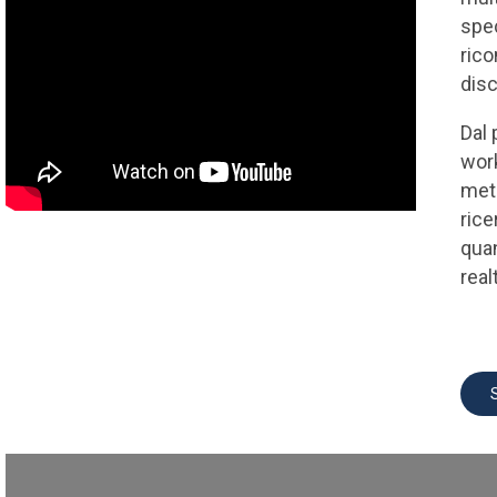
spe
rico
disc
Dal 
work
meto
rice
quan
real