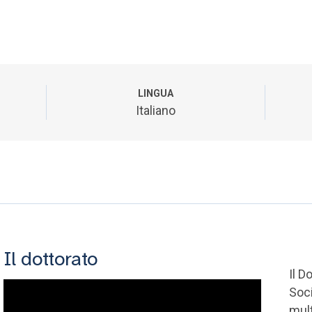
LINGUA
Italiano
Il dottorato
Il D
Soci
mult